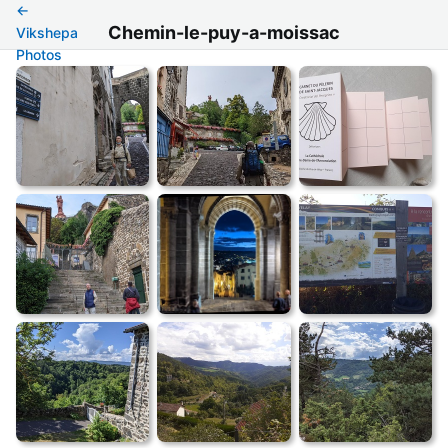
←
Chemin-le-puy-a-moissac
Vikshepa
Photos